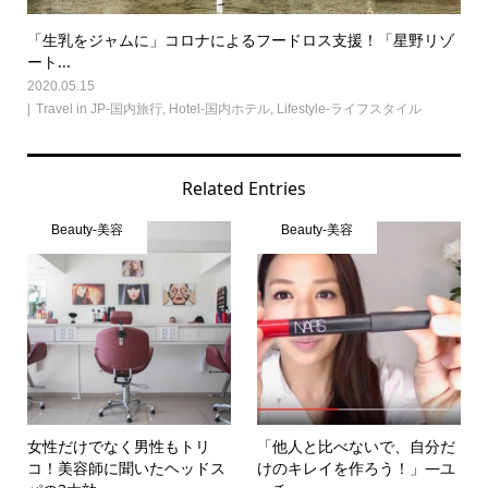
「生乳をジャムに」コロナによるフードロス支援！「星野リゾ
ート...
2020.05.15
Travel in JP-国内旅行
,
Hotel-国内ホテル
,
Lifestyle-ライフスタイル
Related Entries
Beauty-美容
Beauty-美容
女性だけでなく男性もトリ
「他人と比べないで、自分だ
コ！美容師に聞いたヘッドス
けのキレイを作ろう！」―ユ