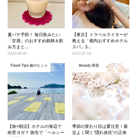
夏バテ予防！ 毎日飲みたい
【東京】トラベルライターが
「甘酒」のおすすめ銘柄＆飲
教える「都内おすすめホテル
み方まと...
スパ」3...
2020.08.08
2020.07.18
Travel Tips-旅のヒント
Beauty-美容
【旅×朝活】ホテルの海辺で
季節の変わり目は要注意！最
絶景ヨガ？ 旅先で「ヘルシー
近よく聞く“隠れ炎症”の正体