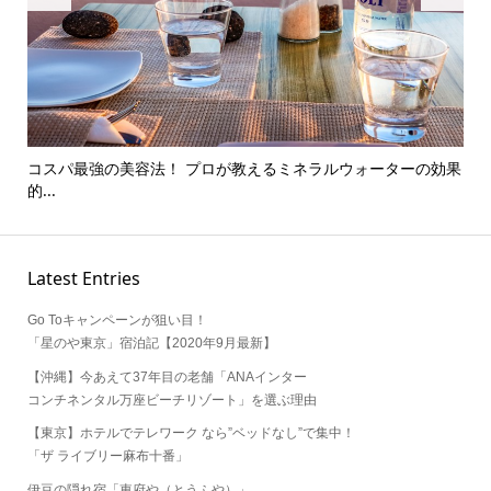
コスパ最強の美容法！ プロが教えるミネラルウォーターの効果
【20
的...
Latest Entries
Go Toキャンペーンが狙い目！
「星のや東京」宿泊記【2020年9月最新】
【沖縄】今あえて37年目の老舗「ANAインター
コンチネンタル万座ビーチリゾート」を選ぶ理由
【東京】ホテルでテレワーク なら”ベッドなし”で集中！
「ザ ライブリー麻布十番」
伊豆の隠れ宿「東府や（とうふや）」