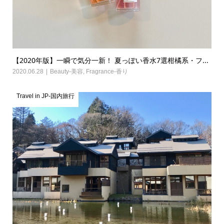
【2020年版】一瞬で気分一新！ 夏っぽい香水7選柑橘系・フ...
2020.06.28
Beauty-美容
,
Fragrance-香り
Travel in JP-国内旅行