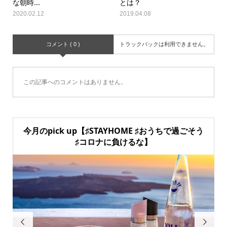
な朝時...
とは？
2020.02.12
2019.04.08
コメント ( 0 )
トラックバックは利用できません。
この記事へのコメントはありません。
今月のpick up【♯STAYHOME ♯おうちで過ごそう
♯コロナに負けるな】

