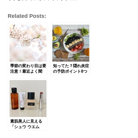
Related Posts:
季節の変わり目は要
知ってた？隠れ炎症
注意！最近よく聞
の予防ポイント8つ
く“隠れ炎症”の正体
は、自粛中の免疫力
とは？
アップにも効果的だ
った！
素肌美人に見える
「シュウ ウエム
ラ」フルイドファン
デの限定キット