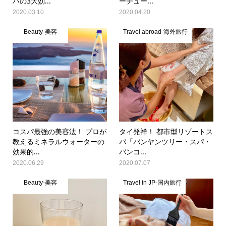
パの3大効...
ーチュー...
2020.03.10
2020.04.20
Beauty-美容
Travel abroad-海外旅行
コスパ最強の美容法！ プロが
タイ発祥！ 都市型リゾートス
教えるミネラルウォーターの
パ「バンヤンツリー・スパ・
効果的...
バンコ...
2020.06.29
2020.07.07
Beauty-美容
Travel in JP-国内旅行