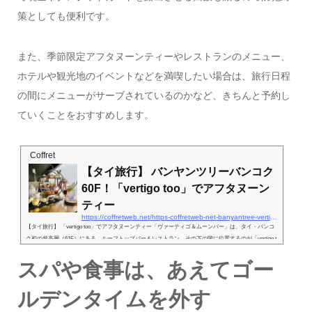
策としても便利です。
また、季節限定アフタヌーンティーやレストランのメニュー、
ホテルや観光地のイベントなどを満喫したい場合は、旅行日程
の間にメニューがサーブされているのかなど、きちんと予約し
ていくことをおすすめします。
Coffret
【タイ旅行】 バンヤンツリーバンコク
60F！「vertigo too」でアフタヌーン
ティー
https://coffretweb.net/https-coffretweb-net-banyantree-vertigotoo1
【タイ旅行】 「vertigo too」でアフタヌーンティー「ヴァーティゴ＆ムーンバー」は、タイ・バンコ
ク初の超高層（61F）にある、ルーフトップバー＆レストラン。その下の階に位置するのが「vertigo t
oo（ヴァーティゴ・トゥー）」。「ヴァーティゴ＆ムーンバー」はこちら。「ヴァーティゴ・トゥ
スパや食事は、あえてゴー
ー」は室内にあるので、急なスコールなど、天候にも関係なくいつでも利用できます！ 14時〜16時ご
ろの間は生演奏も行われ、賑やかな雰囲気に。アフタヌーンティーは土日限定のお楽しみ！土日だけ
に楽しめるアフタヌーンティー（ハイティー）は...
ルデンタイムを外す