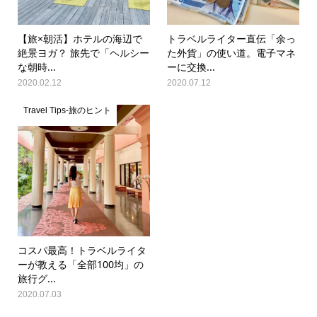
【旅×朝活】ホテルの海辺で
トラベルライター直伝「余っ
絶景ヨガ？ 旅先で「ヘルシー
た外貨」の使い道。電子マネ
な朝時...
ーに交換...
2020.02.12
2020.07.12
Travel Tips-旅のヒント
コスパ最高！トラベルライタ
ーが教える「全部100均」の
旅行グ...
2020.07.03