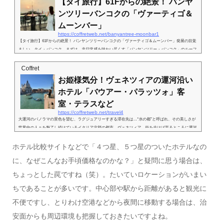
【タイ旅行】61Fからの絶景！ バンヤ
ンツリーバンコクの「ヴァーティゴ＆
ムーンバー」
https://coffretweb.net/banyantree-moonbar1
【タイ旅行】61Fからの絶景！ バンヤンツリーバンコクの「ヴァーティゴ＆ムーンバー」発展の目覚
ましい、タイ・バンコク。まずは、非日常感を味わい尽くす「バンヤンツリー・バンコク」のルーフ
トップバー「ヴァーティゴ&ムーンバー」をレポート。 バンコクのオフィス街・サトーン地区に建
つ、細身のビジュアルが目を惹くラグジュアリーホテル「バンヤンツリー・バンコク」。とりわけ最
Coffret
上階にある「ヴァーティゴ&ムーンバー」は有名で、バンコクに数あるルーフトップバーの中でも、
お姫様気分！ヴェネツィアの運河沿い
眺望の素晴らしさで抜きんでている存在...
ホテル「バウアー・パラッツォ」客
室・テラスなど
https://coffretweb.net/travel4
大運河のパノラマの景色を望む、ラグジュアリーすぎる滞在先は…“水の都”と呼ばれ、その美しさが
世界中の人々を魅了し続けているイタリア北部の都市、ヴェネツィア。街を歩けば至るところに運河
があり、ゴンドリエーレ（船頭）の歌声が聴こえてきます。ヴェネツィアに滞在するなら、時間ごと
に表情を変える運河の眺めを堪能できる、ラグジュアリーなホテルに泊まりたいもの。そこで、伝統
ホテル比較サイトなどで「４つ星、５つ星のついたホテルなの
とモダンが掛け合わされ、極上の滞在を満喫できる「バウアー・パラッツオ（BAUER PALAZZO）」
に、なぜこんなお手頃価格なのかな？」と疑問に思う場合は、
を選びました。18世紀の有名な建物を利用した優雅さと...
ちょっとした罠ですね（笑）。たいていロケーションがいまい
ちであることが多いです。中心部や駅から距離があると観光に
不便ですし、とりわけ空港などから夜間に移動する場合は、治
安面からも周辺環境も把握しておきたいですよね。