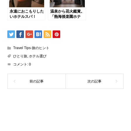
永遠におこもりした
温泉から花火鑑賞。
いホテルスパ！
「熱海後楽園ホテ
「コンラッド・ス
ル」
パ」@コンラッド大
「熱海ベイリゾート
阪38F
後楽園」宿泊記
Travel Tips-旅のヒント
ひとり旅
,
ホテル選び
コメント:
0