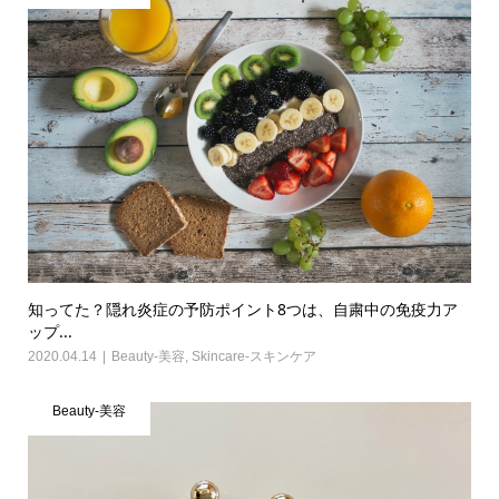
知ってた？隠れ炎症の予防ポイント8つは、自粛中の免疫力ア
ップ...
2020.04.14
Beauty-美容
,
Skincare-スキンケア
Beauty-美容