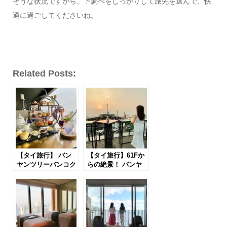
そうな状況ですから、下調べをしっかりして旅先を選んで、快
適に過ごしてくださいね。
Related Posts:
【タイ旅行】 バン
【タイ旅行】61Fか
ヤンツリーバンコク
らの絶景！ バンヤ
60F！
ンツリー
「vertigo too」でア
バンコクの「ヴァー
フタヌーンティー
ティゴ＆ムーンバ
ー」