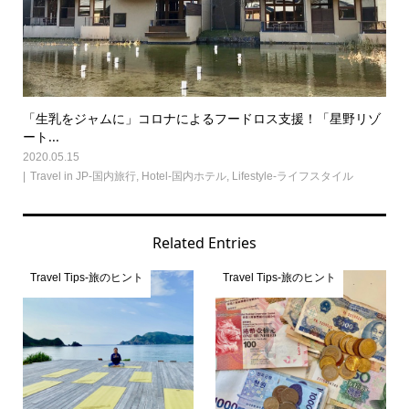
「生乳をジャムに」コロナによるフードロス支援！「星野リゾ
ート...
2020.05.15
Travel in JP-国内旅行
,
Hotel-国内ホテル
,
Lifestyle-ライフスタイル
Related Entries
Travel Tips-旅のヒント
Travel Tips-旅のヒント