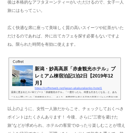
後は本格的なアフタヌーンティーがいただけるので、女子一人
旅にはもってこい。
広く快適な席に座って美味しく質の高いスイーツや紅茶がいた
だけるのであれば、外に出てカフェを探す必要もないですよ
ね。限られた時間を有効に使えます。
Coffret
新潟・妙高高原「赤倉観光ホテル」プ
レミアム棟宿泊記1泊2日【2019年12
月】
https://coffretweb.net/japan-akakurakanko-hotel1
温泉に恵まれたスパ&リゾート「赤倉観光ホテル」「一度行ったら、何度も行きたくなる」と、あち
こちから聞いていた「赤倉観光ホテル」。そんな、創業82年を超える日本の高原リゾートの草分け的
な存在のクラシックなホテルに、ついに私もお籠りできる機会が到来！新潟県・妙高高原の標高1,000
mに位置するクラシックモダンなホテルで、目覚めた瞬間からお部屋から絶景が望めると聞いて、ワ
以上のように、女性一人旅だからこそ、チェックしておくべき
クワクしながら訪れました。ホテル内で多くの楽しみが満喫できるのはもちろん、ゴルフにスキー、
ポイントはたくさんあります！ 今後、さらに”三密を避けた
スカイケーブルでの山頂散策…と、季節を問わず...
旅”などが求められ、ホテルの客室でゆったり楽しむことが増え