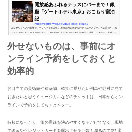
開放感あふれるテラスにバーまで！銀
座「ゲートホテル東京」おこもり宿泊
記
https://coffretweb.net/gate-hotel-ginza1
コロナウィルスの影響で、テレワークが増え、東京都内のホテルのデイユースプランへの注目や、お
こもりステイにステイケーション、ワーケーションという言葉も一般的に浸透してきたのを実感しま
す。東京のホテルでも、ほとんど誰にも会わずに”おこもりステイ”ができるプランがたくさん出てい
外せないものは、事前にオ
ますよね。そこで今回は、2019年の夏に宿泊した銀座の人気ホテル「ザ・ゲートホテル東京 by HULI
C」宿泊レポートと、2020年注目のプランについてお伝えします！利便性、価格、インテリアのバラ
ンスが優れた、銀座のホテルに注目日々の癒しの手段...
ンライン予約をしておくと
効率的
お目当ての美術館や建築物、確実に乗りたい列車や絶対に見て
おきたいと思うミュージカルなどのチケットは、日本からオン
ラインで予約をしておくとベター。
時短になったり、旅の導線を決めやすくなるだけでなく、現地
で現金やクレジットカードを露出させる回数も減るので防犯対