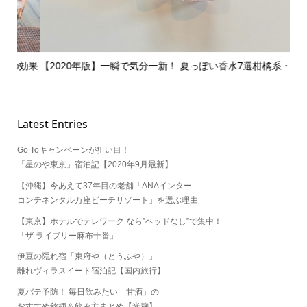
効果
【2020年版】一瞬で気分一新！ 夏っぽい香水7選柑橘系・フ...
ウ
プチ.
Latest Entries
Go Toキャンペーンが狙い目！
「星のや東京」宿泊記【2020年9月最新】
【沖縄】今あえて37年目の老舗「ANAインター
コンチネンタル万座ビーチリゾート」を選ぶ理由
【東京】ホテルでテレワーク なら”ベッドなし”で集中！
「ザ ライブリー麻布十番」
伊豆の隠れ宿「東府や（とうふや）」
離れヴィラスイート宿泊記【国内旅行】
夏バテ予防！ 毎日飲みたい「甘酒」の
おすすめ銘柄＆飲み方まとめ【米麹】