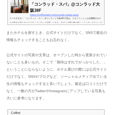
一面に設...
「コンラッド・スパ」@コンラッド大
阪38F
https://coffretweb.net/conrad-osaka-spa1
クールすぎる！「コンラッド・スパ」@コンラッド大阪38F今回は、スタイリッシュな高層階のホテ
ルが好みの方にオススメの「コンラッド大阪」にある、モダンで居心地の良い「コンラッドスパ」の
体験をお伝えします。「おこもりステイ」にも最適なホテルの38Fに位置している「コンラッド・ス
パ＆フィットネス」をチェックしてみては？ホテルの客室やグルメの情報はこちらへ。2017年6月に
またホテルを探すとき、公式サイトだけでなく、SNSで最近の
オープンした「コンラッド大阪」は、大阪市北区・中之島のフェスティバルタワー・ウエスト高層階
情報もチェックすることもお忘れなく。
に位置するホテルです。「コンラッド・スパ＆フィット...
公式サイトの写真や文章は、オープンした時から更新されてい
ないことも多いもの。そこで「期待はずれでがっかりした…」
ということにならないように、ホテル選びの際には公式サイト
だけでなく、SNSやブログなど、ソーシャルメディア出ている
生の情報もチェックすると良いでしょう。最近は口コミだけで
なく、一般の方がTwitterやInstagramにアップしている写真も
大いに参考になります。
Coffret