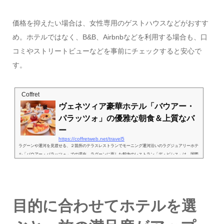
価格を抑えたい場合は、女性専用のゲストハウスなどがおすす
め。ホテルではなく、B&B、Airbnbなどを利用する場合も、口
コミやストリートビューなどを事前にチェックすると安心で
す。
Coffret
ヴェネツィア豪華ホテル「バウアー・
パラッツォ」の優雅な朝食＆上質なバ
ー
https://coffretweb.net/travel5
ラグーンや運河を見渡せる、２箇所のテラスレストランでモーニング運河沿いのラグジュアリーホテ
ル「バウアー・パラッツォ」での滞在。ラグーンに面した館内のレストラン「デ・ピシス」は、国際
的なエッセンスを取り入れた料理が特徴。日本人シェフもいて、和食のテイストを加えた地中海料理
も提供されます。日によっては、日本風のカレーや天ぷらが登場することもあるとか。夜はシャンデ
リアのアンティークな美しさを、より一層感じられるでしょう。セレブリティもたびたび訪れると
か。ホテル内のシャンデリアは、すべてムラーノ島で...
目的に合わせてホテルを選