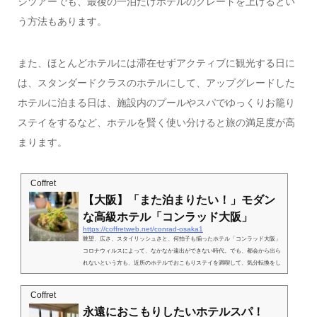
ジツアーでも、最後の一泊だけホテルのグレードを上げるとい
う方法もあります。
また、ほとんどホテルには滞在せずアクティブに観光する日に
は、スタンダードクラスのホテルにして、アップグレードした
ホテルに泊まる日は、施設内のプールやスパでゆっくりお籠り
ステイをするなど、ホテルを賢く使い分けると旅の満足度が高
まります。
Coffret
【大阪】「また泊まりたい！」モダン
な高級ホテル「コンラッド大阪」
https://coffretweb.net/conrad-osaka1
眺望、広さ、スタイリッシュさと、何拍子も揃ったホテル「コンラッド大阪」
コロナウィルスによって、なかなか遠出ができない時代。でも、都会から出ら
れないという方も、近所のホテルでおこもりステイを満喫して、気分転換をし
てみてはいかがでしょうか？そこで大阪府にお住まいの方におすすめしたいの
が、2017年6月にオープンした「コンラッド大阪」。今回の記事では、客室と
Coffret
グルメを中心に滞在レポートをお届けします。大阪市北区・中之島のフェステ
永遠におこもりしたいホテルスパ！
ィバルタワー・ウエスト高層階に位置しています。客室はすべて33F以上。壁