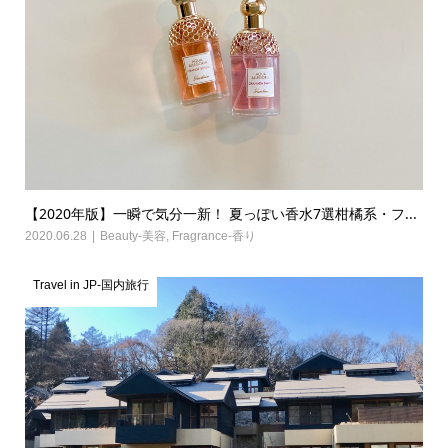
【2020年版】一瞬で気分一新！ 夏っぽい香水7選柑橘系・フ...
2020.06.28
Beauty-美容
,
Fragrance-香り
Travel in JP-国内旅行