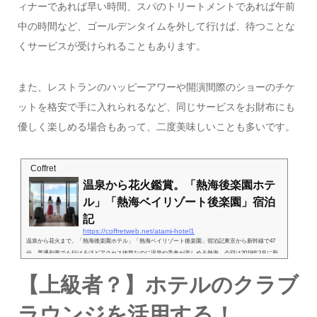
ィナーであれば早い時間、スパのトリートメントであれば午前
中の時間など、ゴールデンタイムを外して行けば、待つことな
くサービスが受けられることもあります。
また、レストランのハッピーアワーや開演間際のショーのチケ
ットを格安で手に入れられるなど、同じサービスをお財布にも
優しく楽しめる場合もあって、二度美味しいことも多いです。
Coffret
温泉から花火鑑賞。「熱海後楽園ホテ
ル」「熱海ベイリゾート後楽園」宿泊
記
https://coffretweb.net/atami-hotel1
温泉から花火まで。「熱海後楽園ホテル」「熱海ベイリゾート後楽園」宿泊記東京から新幹線で47
分。普通列車でも行けるほどアクセス抜群なのに温泉や美食が楽しめる熱海。今回は2019年3月に新
たな施設や客室がオープンした「ATAMI BAY RESORT KORAKUEN（熱海ベイリゾート後楽園）」の
【上級者？】ホテルのクラブ
タワー館全客室、「AQUA SQUARE（アクア スクエア）」と日帰り温泉施設「Fuua」の魅力をご紹
介します！熱海観光、例年は特に花火シーズンが人気！ 迫力の花火を客室から！実は、熱海と言え
ば、1年を通して、断続的に花火が楽しめるのが大きな魅力です！ ...
ラウンジを活用する！