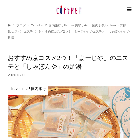
ブログ
Travel in JP-国内旅行
,
Beauty-美容
,
Hotel-国内ホテル
,
Kyoto-京都
,
Spa-スパ・エステ
おすすめ京コスメ2つ！「よーじや」のエステと「しゃぼんや」の
足湯
おすすめ京コスメ2つ！
「よーじや」のエス
テと「しゃぼんや」の足湯
2020.07.01
Travel in JP-国内旅行