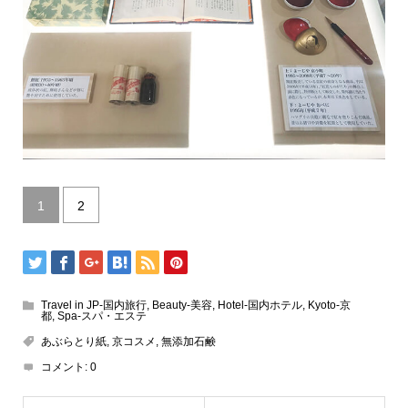
1
2
Travel in JP-国内旅行
,
Beauty-美容
,
Hotel-国内ホテル
,
Kyoto-京
都
,
Spa-スパ・エステ
あぶらとり紙
,
京コスメ
,
無添加石鹸
コメント:
0