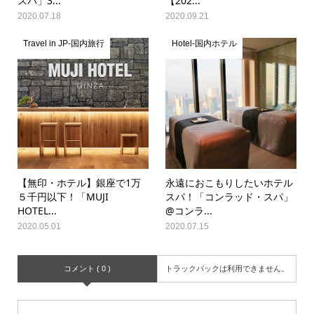
スパ」3...
【202...
2020.07.18
2020.09.21
Travel in JP-国内旅行
Hotel-国内ホテル
【無印・ホテル】銀座で1万
永遠におこもりしたいホテル
５千円以下！「MUJI
スパ！「コンラッド・スパ」
HOTEL...
@コンラ...
2020.05.01
2020.07.15
コメント ( 0 )
トラックバックは利用できません。