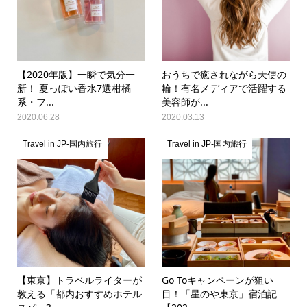
【2020年版】一瞬で気分一
おうちで癒されながら天使の
新！ 夏っぽい香水7選柑橘
輪！有名メディアで活躍する
系・フ...
美容師が...
2020.06.28
2020.03.13
Travel in JP-国内旅行
Travel in JP-国内旅行
【東京】トラベルライターが
Go Toキャンペーンが狙い
教える「都内おすすめホテル
目！「星のや東京」宿泊記