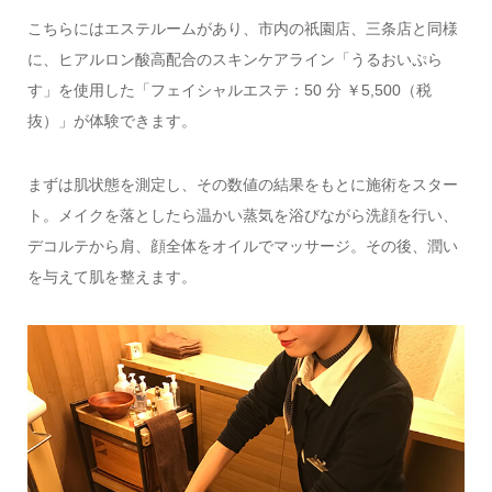
こちらにはエステルームがあり、市内の祇園店、三条店と同様
に、ヒアルロン酸高配合のスキンケアライン「うるおいぷら
す」を使用した「フェイシャルエステ：50 分 ￥5,500（税
抜）」が体験できます。
まずは肌状態を測定し、その数値の結果をもとに施術をスター
ト。メイクを落としたら温かい蒸気を浴びながら洗顔を行い、
デコルテから肩、顔全体をオイルでマッサージ。その後、潤い
を与えて肌を整えます。