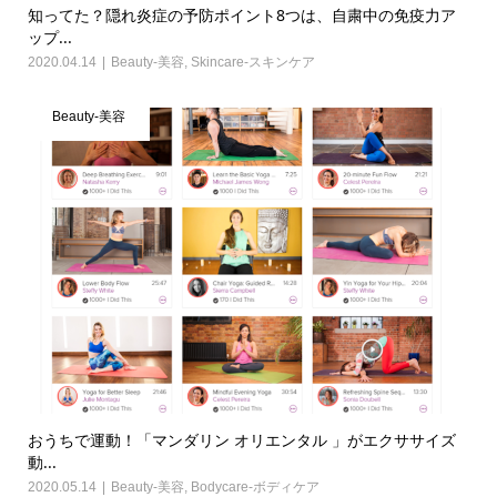
知ってた？隠れ炎症の予防ポイント8つは、自粛中の免疫力ア
ップ...
2020.04.14
Beauty-美容
,
Skincare-スキンケア
Beauty-美容
おうちで運動！「マンダリン オリエンタル 」がエクササイズ
動...
2020.05.14
Beauty-美容
,
Bodycare-ボディケア