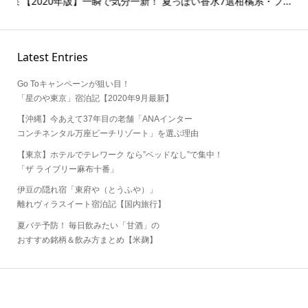
効果
【2020年版】一瞬で気分一新！ 夏っぽい香水7選柑橘系・フ...
ウ
プチ.
Latest Entries
Go Toキャンペーンが狙い目！
「星のや東京」宿泊記【2020年9月最新】
【沖縄】今あえて37年目の老舗「ANAインター
コンチネンタル万座ビーチリゾート」を選ぶ理由
【東京】ホテルでテレワーク なら”ベッドなし”で集中！
「ザ ライブリー麻布十番」
伊豆の隠れ宿「東府や（とうふや）」
離れヴィラスイート宿泊記【国内旅行】
夏バテ予防！ 毎日飲みたい「甘酒」の
おすすめ銘柄＆飲み方まとめ【米麹】