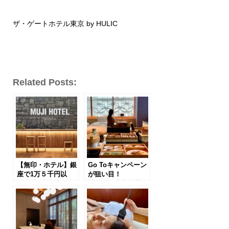
ザ・ゲートホテル東京 by HULIC
Related Posts:
【無印・ホテル】銀
Go Toキャンペーン
座で1万５千円以
が狙い目！
下！「MUJI HOTEL
「星のや東京」宿泊
GINZA」魅力5つ
記【2020年9月最
【2020年加筆】
新】