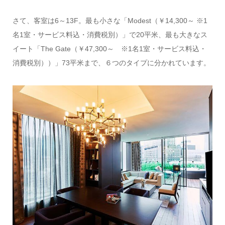
さて、客室は6～13F。最も小さな「Modest（￥14,300～ ※1
名1室・サービス料込・消費税別）」で20平米、最も大きなス
イート「The Gate（￥47,300～ ※1名1室・サービス料込・
消費税別））」73平米まで、６つのタイプに分かれています。