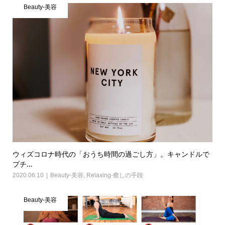
Beauty-美容
ウィズコロナ時代の「おうち時間の過ごし方」。キャンドルで
プチ...
2020.06.10
Beauty-美容
,
Relaxing-癒しの手段
Beauty-美容
Home
Share
お問い合わせ