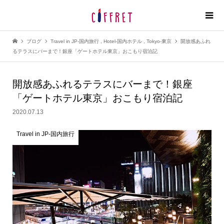
ブログ
Travel in JP-国内旅行
,
Hotel-国内ホテル
,
Tokyo-東京
開放感あふれ
るテラスにバーまで！銀座「ゲートホテル東京」おこもり宿泊記
開放感あふれるテラスにバーまで！
銀座
「ゲートホテル東京」おこもり宿泊記
2020.07.13
Travel in JP-国内旅行