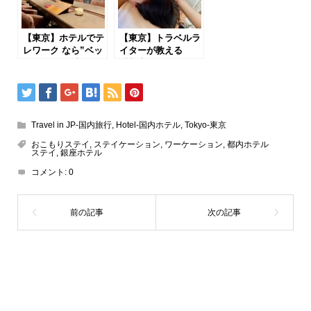
【東京】ホテルでテ
【東京】トラベルラ
レワーク なら”ベッ
イターが教える
ドなし”で集中！
「都内おすすめホテ
「ザ ライブリー麻
ルスパ」3軒
布十番」
Travel in JP-国内旅行
,
Hotel-国内ホテル
,
Tokyo-東京
おこもりステイ
,
ステイケーション
,
ワーケーション
,
都内ホテル
ステイ
,
銀座ホテル
コメント:
0