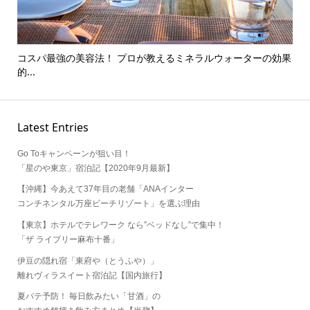
ーの効果
【2020年版】一瞬で気分一新！ 夏っぽい香水7選柑橘系・フ...
Latest Entries
Go Toキャンペーンが狙い目！
「星のや東京」宿泊記【2020年9月最新】
【沖縄】今あえて37年目の老舗「ANAインター
コンチネンタル万座ビーチリゾート」を選ぶ理由
【東京】ホテルでテレワーク なら”ベッドなし”で集中！
「ザ ライブリー麻布十番」
伊豆の隠れ宿「東府や（とうふや）」
離れヴィラスイート宿泊記【国内旅行】
夏バテ予防！ 毎日飲みたい「甘酒」の
おすすめ銘柄＆飲み方まとめ【米麹】