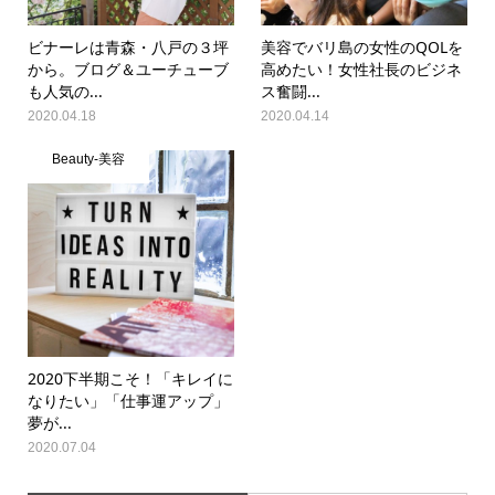
ビナーレは青森・八戸の３坪
美容でバリ島の女性のQOLを
から。ブログ＆ユーチューブ
高めたい！女性社長のビジネ
も人気の...
ス奮闘...
2020.04.18
2020.04.14
Beauty-美容
2020下半期こそ！「キレイに
なりたい」「仕事運アップ」
夢が...
2020.07.04