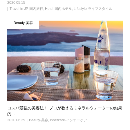
2020.05.15
Travel in JP-国内旅行
,
Hotel-国内ホテル
,
Lifestyle-ライフスタイル
Beauty-美容
コスパ最強の美容法！ プロが教えるミネラルウォーターの効果
的...
2020.06.29
Beauty-美容
,
Innercare-インナーケア